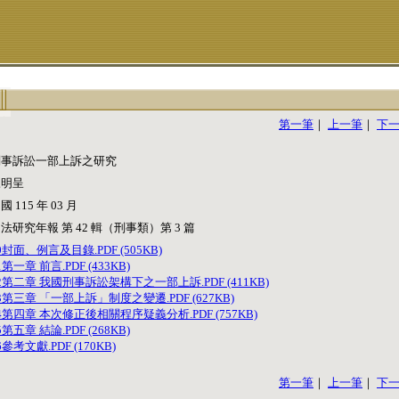
第一筆
｜
上一筆
｜
下
刑事訴訟一部上訴之研究
陳明呈
國 115 年 03 月
法研究年報 第 42 輯（刑事類）第 3 篇
0封面、例言及目錄.PDF (505KB)
1第一章 前言.PDF (433KB)
2第二章 我國刑事訴訟架構下之一部上訴.PDF (411KB)
3第三章 「一部上訴」制度之變遷.PDF (627KB)
4第四章 本次修正後相關程序疑義分析.PDF (757KB)
5第五章 結論.PDF (268KB)
6參考文獻.PDF (170KB)
第一筆
｜
上一筆
｜
下