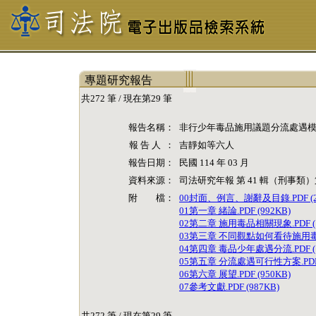
專題研究報告
共272 筆 / 現在第29 筆
報告名稱：
非行少年毒品施用議題分流處遇
報 告 人 ：
吉靜如等六人
報告日期：
民國 114 年 03 月
資料來源：
司法研究年報 第 41 輯（刑事類）第
附 檔：
00封面、例言、謝辭及目錄.PDF (28
01第一章 緒論.PDF (992KB)
02第二章 施用毒品相關現象.PDF (1
03第三章 不同觀點如何看待施用毒品
04第四章 毒品少年處遇分流.PDF (1
05第五章 分流處遇可行性方案.PDF (
06第六章 展望.PDF (950KB)
07參考文獻.PDF (987KB)
共272 筆 / 現在第29 筆