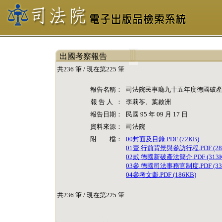
出國考察報告
共236 筆 / 現在第225 筆
報告名稱：
司法院民事廳九十五年度德國破
報 告 人 ：
李莉苓、葉啟洲
報告日期：
民國 95 年 09 月 17 日
資料來源：
司法院
附 檔：
00封面及目錄.PDF (72KB)
01壹 行前背景與參訪行程.PDF (28
02貳 德國新破產法簡介.PDF (313K
03參 德國司法事務官制度.PDF (33
04參考文獻.PDF (186KB)
共236 筆 / 現在第225 筆