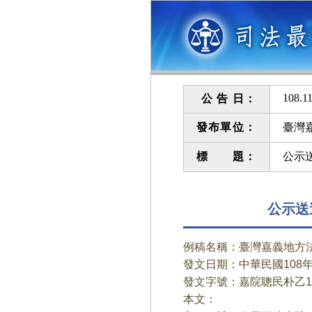
108.11
公 告 日：
發布單位：
臺灣
標 題：
公示
公示送
例稿名稱：臺灣嘉義地方
發文日期：中華民國108年
發文字號：嘉院聰民朴乙10
本文：