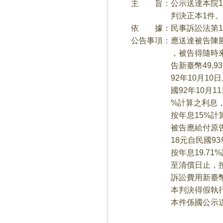
主 旨：公示送達本院10
判決正本1件。
依 據：民事訴訟法第15
公告事項：應送達被告陳
，被告得隨時來院領
告新臺幣49,935元
92年10月10日止，
國92年10月11日起至
%計算之利息，暨自民
按年息15%計算
被告應給付原告新臺幣2
18元自民國93年9月
按年息19.71%計算
至清償日止，按年息
訴訟費用新臺幣1,0
本判決得假執行
本件係國公示送